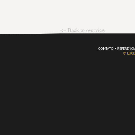
<= Back to overview
CONTATO
•
REFERÊNCI
© LUCE