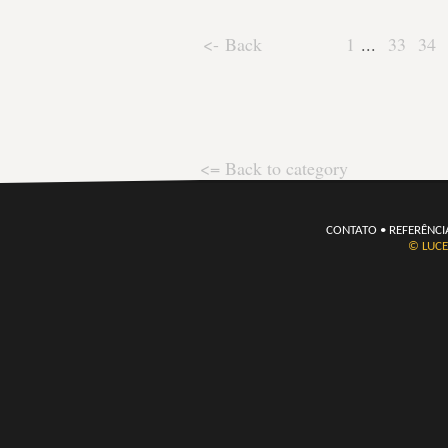
<- Back
1
...
33
34
<= Back to category
CONTATO
•
REFERÊNCI
© LUCE